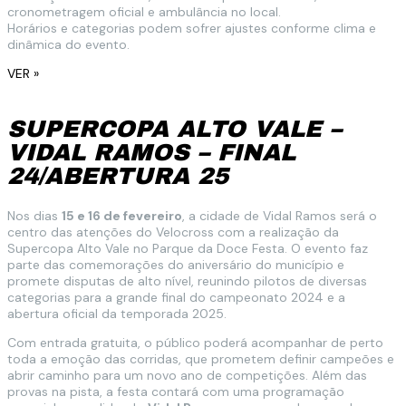
cronometragem oficial e ambulância no local.
Horários e categorias podem sofrer ajustes conforme clima e
dinâmica do evento.
VER »
SUPERCOPA ALTO VALE –
VIDAL RAMOS – FINAL
24/ABERTURA 25
Nos dias
15 e 16 de fevereiro
, a cidade de Vidal Ramos será o
centro das atenções do Velocross com a realização da
Supercopa Alto Vale no Parque da Doce Festa. O evento faz
parte das comemorações do aniversário do município e
promete disputas de alto nível, reunindo pilotos de diversas
categorias para a grande final do campeonato 2024 e a
abertura oficial da temporada 2025.
Com entrada gratuita, o público poderá acompanhar de perto
toda a emoção das corridas, que prometem definir campeões e
abrir caminho para um novo ano de competições. Além das
provas na pista, a festa contará com uma programação