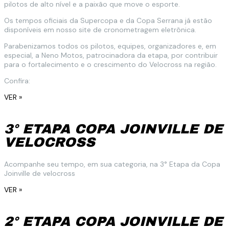
pilotos de alto nível e a paixão que move o esporte.
Os tempos oficiais da Supercopa e da Copa Serrana já estão
disponíveis em nosso site de cronometragem eletrônica.
Parabenizamos todos os pilotos, equipes, organizadores e, em
especial, a Neno Motos, patrocinadora da etapa, por contribuir
para o fortalecimento e o crescimento do Velocross na região.
Confira:
VER »
3° ETAPA COPA JOINVILLE DE
VELOCROSS
Acompanhe seu tempo, em sua categoria, na 3° Etapa da Copa
Joinville de velocross
VER »
2° ETAPA COPA JOINVILLE DE