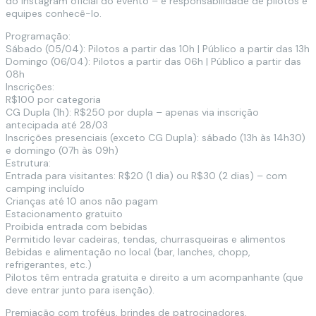
do Instagram oficial do evento – é responsabilidade de pilotos e
equipes conhecê-lo.
Programação:
Sábado (05/04): Pilotos a partir das 10h | Público a partir das 13h
Domingo (06/04): Pilotos a partir das 06h | Público a partir das
08h
Inscrições:
R$100 por categoria
CG Dupla (1h): R$250 por dupla – apenas via inscrição
antecipada até 28/03
Inscrições presenciais (exceto CG Dupla): sábado (13h às 14h30)
e domingo (07h às 09h)
Estrutura:
Entrada para visitantes: R$20 (1 dia) ou R$30 (2 dias) – com
camping incluído
Crianças até 10 anos não pagam
Estacionamento gratuito
Proibida entrada com bebidas
Permitido levar cadeiras, tendas, churrasqueiras e alimentos
Bebidas e alimentação no local (bar, lanches, chopp,
refrigerantes, etc.)
Pilotos têm entrada gratuita e direito a um acompanhante (que
deve entrar junto para isenção).
Premiação com troféus, brindes de patrocinadores,