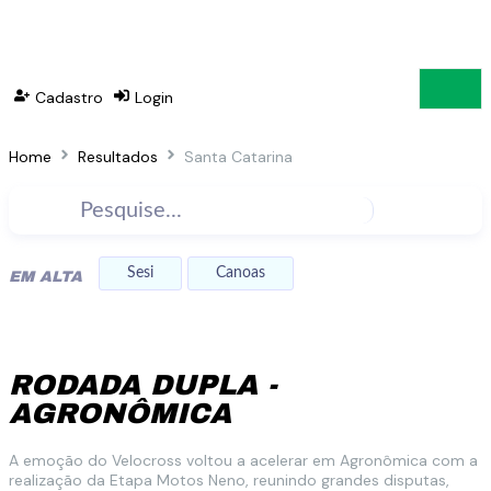
Cadastro
Login
Home
Resultados
Santa Catarina
Sesi
Canoas
EM ALTA
RODADA DUPLA -
AGRONÔMICA
A emoção do Velocross voltou a acelerar em Agronômica com a
realização da Etapa Motos Neno, reunindo grandes disputas,