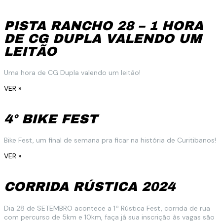
PISTA RANCHO 28 – 1 HORA
DE CG DUPLA VALENDO UM
LEITÃO
Uma hora de CG Dupla valendo um leitão!
VER »
4° BIKE FEST
Bike Fest, um final de semana pra ficar na história de Curitibanos!
VER »
CORRIDA RÚSTICA 2024
Dia 28 de SETEMBRO acontece a 1º Rústica Fest, corrida de rua
com percurso de 5km e 10km, faça já sua inscrição às vagas são